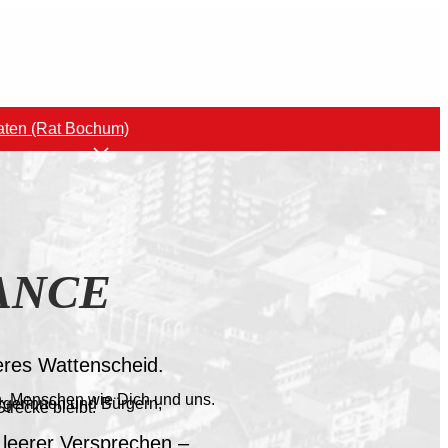
aten (Rat Bochum)
ANCE
seres Wattenscheid.
n. Menschen wie Dich und uns.
gerinnen und Bürgern,
trecke bleibt.
t leerer Versprechen –