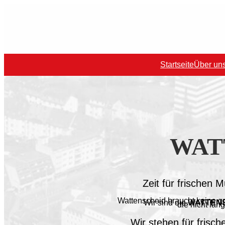
Startseite
Über un
WAT
Zeit für frischen 
Wattenscheid braucht keine g
Wir sind die
WATTEN
die nicht län
Wir stehen für frisch