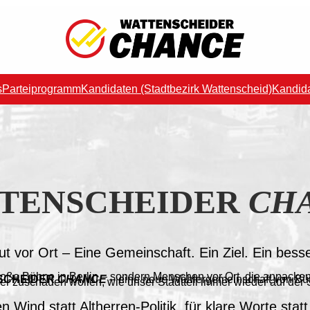
s
Parteiprogramm
Kandidaten (Stadtbezirk Wattenscheid)
Kandid
TENSCHEIDER
CH
Mut vor Ort – Eine Gemeinschaft. Ein Ziel. Ein bes
roße Bühne in Berlin – sondern Menschen vor Ort, die anpacke
SCHEIDER
CHANCE
– eine neue Wählergemeinschaft von Bür
ger zuschauen wollen, wie unser Stadtteil immer wieder auf der S
en Wind statt Altherren-Politik, für klare Worte stat