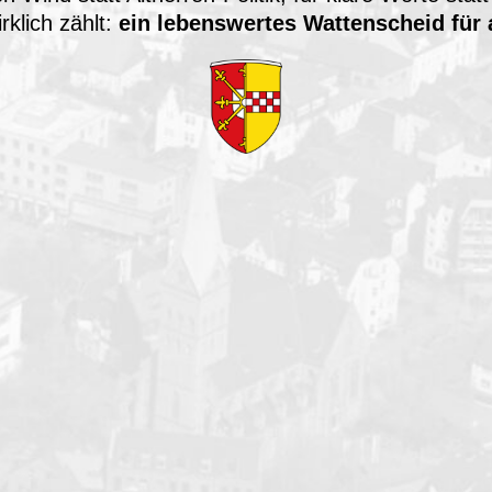
rklich zählt:
ein lebenswertes Wattenscheid für 